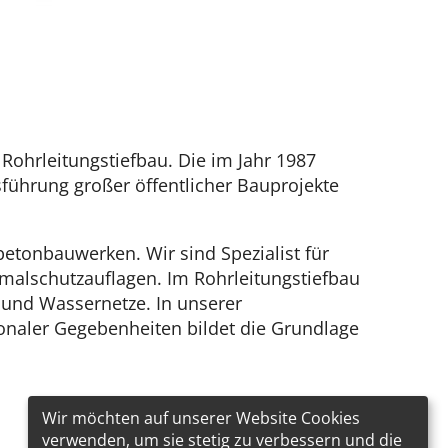
ohrleitungstiefbau. Die im Jahr 1987
sführung großer öffentlicher Bauprojekte
betonbauwerken. Wir sind Spezialist für
alschutzauflagen. Im Rohrleitungstiefbau
und Wassernetze. In unserer
onaler Gegebenheiten bildet die Grundlage
Wir möchten auf unserer Website Cookies
verwenden, um sie stetig zu verbessern und die