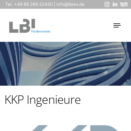
Tel. +49 89 289 22450
|
info@lbiev.de
KKP Ingenieure