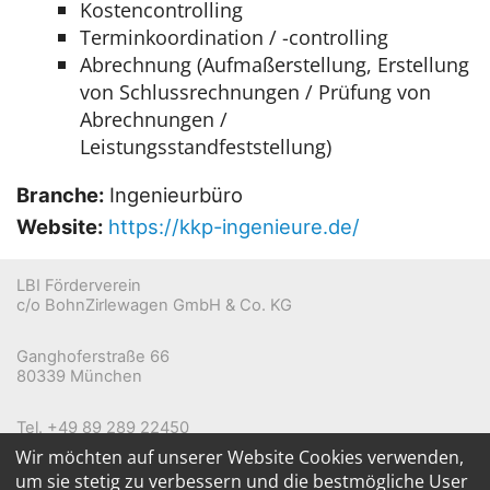
Kostencontrolling
Terminkoordination / -controlling
Abrechnung (Aufmaßerstellung, Erstellung
von Schlussrechnungen / Prüfung von
Abrechnungen /
Leistungsstandfeststellung)
Branche:
Ingenieurbüro
Website:
https://kkp-ingenieure.de/
LBI Förderverein
c/o BohnZirlewagen GmbH & Co. KG
Ganghoferstraße 66
80339 München
Tel. +49 89 289 22450
Mobil +49 177 1815527
Wir möchten auf unserer Website Cookies verwenden,
E-Mail:
info@lbiev.de
um sie stetig zu verbessern und die bestmögliche User