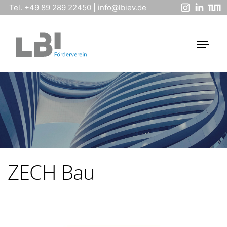
Tel. +49 89 289 22450
|
info@lbiev.de
ZECH Bau